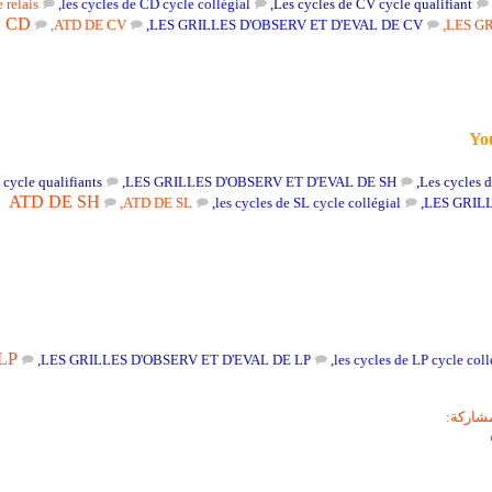
 relais
,
les cycles de CD cycle collégial
,
Les cycles de CV cycle qualifiant
 CD
,
ATD DE CV
,
LES GRILLES D'OBSERV ET D'EVAL DE CV
,
LES GR
You
 cycle qualifiants
,
LES GRILLES D'OBSERV ET D'EVAL DE SH
,
Les cycles d
ATD DE SH
,
ATD DE SL
,
les cycles de SL cycle collégial
,
LES GRILL
LP
,
LES GRILLES D'OBSERV ET D'EVAL DE LP
,
les cycles de LP cycle coll
شاركة: