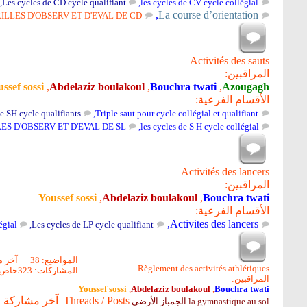
,
Les cycles de CD cycle qualifiant
,
les cycles de CV cycle collégial
,
La course d’orientation
ILLES D'OBSERV ET D'EVAL DE CD
Activités des sauts
المراقبين:
ssef sossi
,
Abdelaziz boulakoul
,
Bouchra twati
,
Azougagh
الأقسام الفرعية:
e SH cycle qualifiants
,
Triple saut pour cycle collégial et qualifiant
ES D'OBSERV ET D'EVAL DE SL
,
les cycles de S H cycle collégial
Activités des lancers
المراقبين:
Youssef sossi
,
Abdelaziz boulakoul
,
Bouchra twati
الأقسام الفرعية:
,
Activites des lancers
égial
,
Les cycles de LP cycle qualifiant
المواضيع: 38
آخر م
Règlement des activités athlétiques
المشاركات: 323
خاص
المراقبين:
Youssef sossi
,
Abdelaziz boulakoul
,
Bouchra twati
Threads / Posts
آخر مشاركة
la gymnastique au sol الجمباز الأرضي