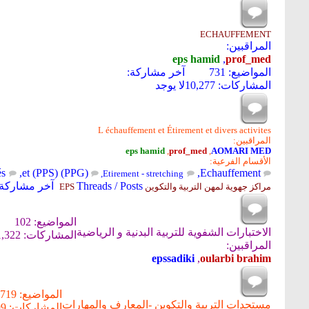
ECHAUFFEMENT
المراقبين:
eps hamid
,
prof_med
المواضيع: 731
آخر مشاركة:
المشاركات: 10,277
لا يوجد
L échauffement et Étirement et divers activites
المراقبين:
eps hamid
,
prof_med
,
AOMARI MED
الأقسام الفرعية:
és
,
(PPG) et (PPS)
,
Echauffement
,
Etirement - stretching
Threads / Posts
آخر مشاركة
مراكز جهوية لمهن التربية والتكوين EPS
المواضيع: 102
الاختبارات الشفوية للتربية البدنية و الرياضية
المشاركات: 1,322
المراقبين:
epssadiki
,
oularbi brahim
المواضيع: 719
مستجدات التربية والتكوين -المعارف والمهارات
المشاركات: 9,599