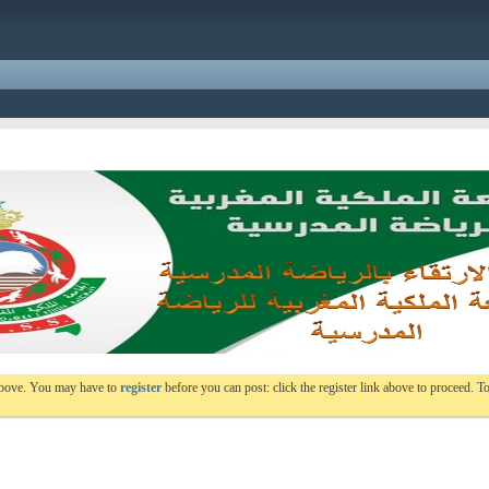
 above. You may have to
register
before you can post: click the register link above to proceed. To