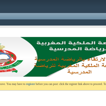
 above. You may have to
register
before you can post: click the register link above to proceed. To