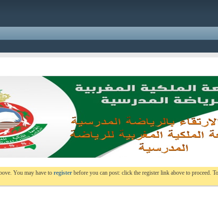
 above. You may have to
register
before you can post: click the register link above to proceed. To