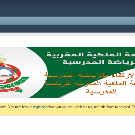
 above. You may have to
register
before you can post: click the register link above to proceed. To